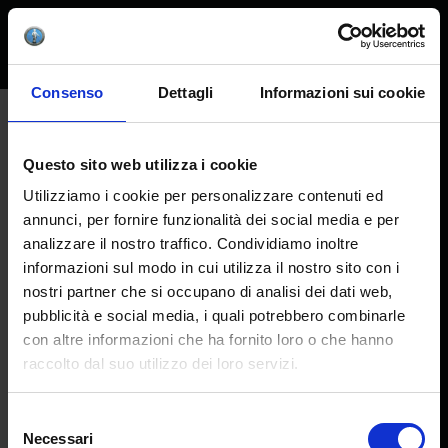
Consenso
Dettagli
Informazioni sui cookie
HOME
Home
COLORS & CLAYS
COLLEZIONI READY TO USE
Bellissimo! Glaze – Cone 06
Questo sito web utilizza i cookie
Beautiful! Glaze – Cone 8
Fairy Dust – Cone 08-06
Utilizziamo i cookie per personalizzare contenuti ed
Gold & Precious Metals – Cone 019-014
annunci, per fornire funzionalità dei social media e per
Terra Bella – Cone 07-04
Bisquestroke™ Underglaze Colors – Cone 06
analizzare il nostro traffico. Condividiamo inoltre
Engobes – Cone 06
informazioni sul modo in cui utilizza il nostro sito con i
Engobes – Cone 5-8
nostri partner che si occupano di analisi dei dati web,
Academy – Cone 06
Lead-free Super Clear Glaze – Cone 08-8
pubblicità e social media, i quali potrebbero combinarle
Lead-free Underglaze Sticks – Cone 08-8
con altre informazioni che ha fornito loro o che hanno
HSC – Glazes & colored transparent glazes
raccolto dal suo utilizzo dei loro servizi.
HLT – Reagent, glossy & matte glazes
HMT – Reagent, glossy & matte glazes
HHT – Reagent, glossy & matte glazes
Selezione
CENTURY COLLECTION
Necessari
100 Years of Colorobbia
del
Collections