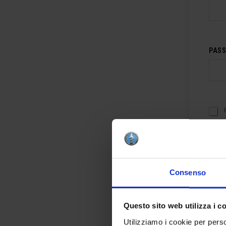
PAS
R
I
C
O
R
D
A
Consenso
M
I
Questo sito web utilizza i c
Utilizziamo i cookie per perso