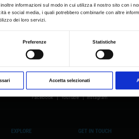
inoltre informazioni sul modo in cui utilizza il nostro sito con i 
O
R
icità e social media, i quali potrebbero combinarle con altre inform
D
lizzo dei loro servizi.
A
M
I
Preferenze
Statistiche
ssari
Accetta selezionati
A
I accept the privacy policy
Facebook
|
YouTube
|
Instagram
EXPLORE
GET IN TOUCH