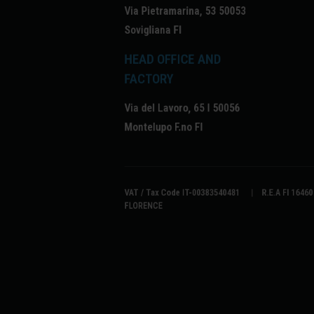
Via Pietramarina, 53 50053
Sovigliana FI
HEAD OFFICE AND
FACTORY
Via del Lavoro, 65 I 50056
Montelupo F.no FI
VAT / Tax Code IT-00383540481 | R.E.A FI 16460 
FLORENCE