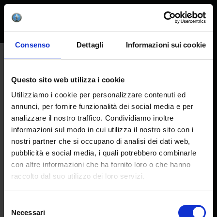
Consenso
Dettagli
Informazioni sui cookie
HOME
COLORS & CLAYS
COLLEZIONI READY TO USE
Bellissimo! Glaze – Cone 06
Questo sito web utilizza i cookie
Beautiful! Glaze – Cone 8
Fairy Dust – Cone 08-06
Utilizziamo i cookie per personalizzare contenuti ed
Gold & Precious Metals – Cone 019-014
annunci, per fornire funzionalità dei social media e per
Terra Bella – Cone 07-04
Bisquestroke™ Underglaze Colors – Cone 06
analizzare il nostro traffico. Condividiamo inoltre
Engobes – Cone 06
informazioni sul modo in cui utilizza il nostro sito con i
Engobes – Cone 5-8
nostri partner che si occupano di analisi dei dati web,
Academy – Cone 06
Lead-free Super Clear Glaze – Cone 08-8
pubblicità e social media, i quali potrebbero combinarle
Lead-free Underglaze Sticks – Cone 08-8
con altre informazioni che ha fornito loro o che hanno
HSC – Glazes & colored transparent glazes
raccolto dal suo utilizzo dei loro servizi.
HLT – Reagent, glossy & matte glazes
newsletter
HMT – Reagent, glossy & matte glazes
HHT – Reagent, glossy & matte glazes
Selezione
CENTURY COLLECTION
Necessari
100 Years of Colorobbia
del