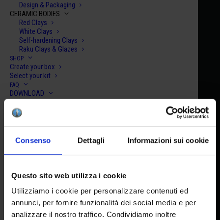
Design & Packaging
CERAMIC BODIES
Red Clays
White Clays
Self-hardening Clays
Raku Clays & Glazes
SHOP
Create your box
Select your kit
FAQ
Let's Talk
DOWNLOAD
Safety Data Sheets (SDS)
MEDIA KIT
TUTORIAL & INSPIRATIONS
Lesson Plan
Recipe
Consenso
Dettagli
Informazioni sui cookie
Videos
C-distributor
CONTACTS
Questo sito web utilizza i cookie
Utilizziamo i cookie per personalizzare contenuti ed
I accept the privacy policy
HEADQUARTERS
annunci, per fornire funzionalità dei social media e per
analizzare il nostro traffico. Condividiamo inoltre