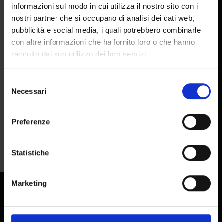
Facebook
|
YouTube
|
Instagram
informazioni sul modo in cui utilizza il nostro sito con i
Via Pietramarina, 53
nostri partner che si occupano di analisi dei dati web,
50053 Sovigliana FI
pubblicità e social media, i quali potrebbero combinarle
con altre informazioni che ha fornito loro o che hanno
HEAD OFFICE AND FACTORY
HEADQUARTERS
raccolto dal suo utilizzo dei loro servizi.
Via del Lavoro, 65
Via Pietramarina, 53 50053
Selezione
50056 Montelupo F.no FI
Necessari
del
Sovigliana FI
consenso
MAIL:
info@colorobbia.it
Preferenze
HEAD OFFICE AND FACTORY
TEL:
+39 0571 7081
Via del Lavoro, 65 I 50056
Statistiche
|
|
Montelupo F.no FI
Marketing
EXPLORE