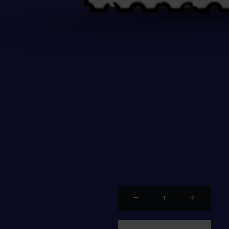
HCE
042
quanti