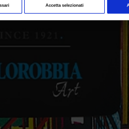
ssari
Accetta selezionati
A