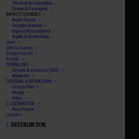
100 Anni di Colorobbia
Design & Packaging
CONO ORTON
IMPASTI CERAMICI
Argille Rosse
Terraglie Bianche
5-8
Impasti Autoindurenti
Argille & Smalti Raku
GRADI CENTIGRADI - C°
SHOP
Crea la tua box
1186-1285 °C
Scegli il tuo kit
RISORSE
GRADI FAHRENHEIT - F°
DOWNLOAD
Schede di sicurezza (SDS)
Media-kit
2167-2345 °F
TUTORIAL & ISPIRAZIONI
Lesson Plan
Recipe
Video
C-DISTRIBUTOR
Area Privata
CONTATTI