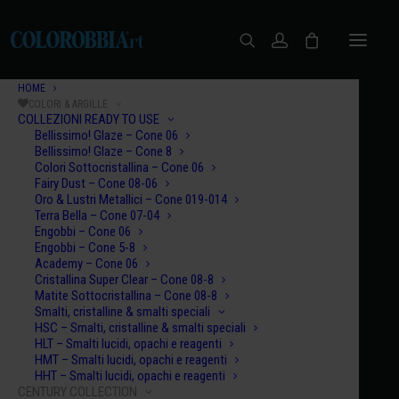
HOME
COLORI & ARGILLE
COLLEZIONI READY TO USE
Bellissimo! Glaze – Cone 06
Bellissimo! Glaze – Cone 8
Colori Sottocristallina – Cone 06
Fairy Dust – Cone 08-06
Oro & Lustri Metallici – Cone 019-014
Terra Bella – Cone 07-04
Engobbi – Cone 06
Engobbi – Cone 5-8
Academy – Cone 06
Cristallina Super Clear – Cone 08-8
Matite Sottocristallina – Cone 08-8
Smalti, cristalline & smalti speciali
HSC – Smalti, cristalline & smalti speciali
HLT – Smalti lucidi, opachi e reagenti
HMT – Smalti lucidi, opachi e reagenti
HHT – Smalti lucidi, opachi e reagenti
CENTURY COLLECTION