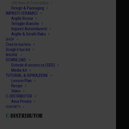
100 Anni di Colorobbia
Design & Packaging
IMPASTI CERAMICI
Argille Rosse
Terraglie Bianche
Impasti Autoindurenti
Argille & Smalti Raku
SHOP
Crea la tua box
Scegli il tuo kit
RISORSE
DOWNLOAD
Schede di sicurezza (SDS)
Media-kit
TUTORIAL & ISPIRAZIONI
Lesson Plan
Recipe
Video
C-DISTRIBUTOR
Area Privata
CONTATTI