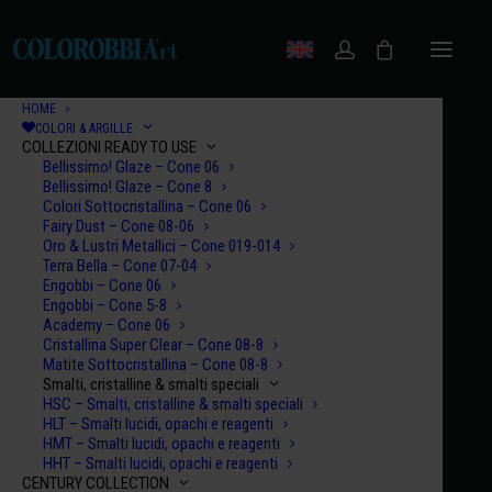
HOME
COLORI & ARGILLE
COLLEZIONI READY TO USE
Bellissimo! Glaze – Cone 06
Bellissimo! Glaze – Cone 8
Colori Sottocristallina – Cone 06
Fairy Dust – Cone 08-06
Oro & Lustri Metallici – Cone 019-014
Terra Bella – Cone 07-04
Engobbi – Cone 06
Engobbi – Cone 5-8
Academy – Cone 06
Cristallina Super Clear – Cone 08-8
Matite Sottocristallina – Cone 08-8
Smalti, cristalline & smalti speciali
HSC – Smalti, cristalline & smalti speciali
HLT – Smalti lucidi, opachi e reagenti
HMT – Smalti lucidi, opachi e reagenti
HHT – Smalti lucidi, opachi e reagenti
CENTURY COLLECTION