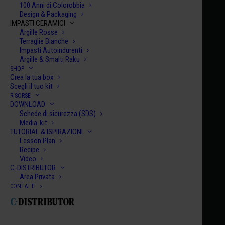
100 Anni di Colorobbia
Design & Packaging
IMPASTI CERAMICI
Argille Rosse
Terraglie Bianche
Impasti Autoindurenti
Argille & Smalti Raku
SHOP
Home
Century Collection Smalti
HCE 079
Crea la tua box
Scegli il tuo kit
HCE 079
RISORSE
DOWNLOAD
VILAFAMES
Schede di sicurezza (SDS)
€
10.00
Media-kit
TUTORIAL & ISPIRAZIONI
Lesson Plan
HCE
Recipe
Video
079
C-DISTRIBUTOR
quanti
Area Privata
AGGIUNGI AL CARRELLO
CONTATTI