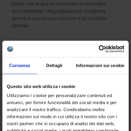
Diluire con acqua se necessario e mescolare
accuratamente. Una preparazione omogenea
garantirà una stesura uniforme e un risultato
ottimale.
CREA LA TUA BOX
Consenso
Dettagli
Informazioni sui cookie
Per comporre la tua box del colore, ricorda di
inserire nel carrello almeno 4 prodotti. Questo è il
numero minimo per completare correttamente una
Questo sito web utilizza i cookie
confezione.
Utilizziamo i cookie per personalizzare contenuti ed
annunci, per fornire funzionalità dei social media e per
APPLICAZIONE
analizzare il nostro traffico. Condividiamo inoltre
informazioni sul modo in cui utilizza il nostro sito con i
Applicare da una a tre mani sul biscotto.
nostri partner che si occupano di analisi dei dati web,
L’eventuale finitura con la cristallina apiombica
pubblicità e social media, i quali potrebbero combinarle