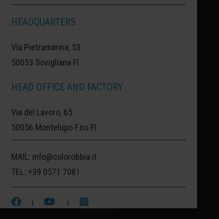
HEADQUARTERS
VILAFAMÉS:
IL BORGO DEGLI ARTISTI,
Via Pietramarina, 53
DELLA CULTURA E DELLE VIE STRETTE
50053 Sovigliana FI
TUTTE DA SCOPRIRE.
HEAD OFFICE AND FACTORY
VILAFAMÉS, LA SPAGNA DELLA
Via del Lavoro, 65
CERAMICA. IL COLORE ASSOCIATO A
50056 Montelupo F.no FI
QUESTA AREA DELLA SPAGNA È UN
MARRONE ARANCIATO, CHE CI CONDUCE
MAIL:
info@colorobbia.it
A ROCA GROSA IL QUARTIERE FAMOSO
TEL:
+39 0571 7081
COSTRUITO INTERAMENTE NELLA
|
|
ROCCIA.