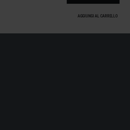
002
quanti
AGGIUNGI AL CARRELLO
.
E. IL COLORE OSTUNI È UN
 DOVE LE CASE SI
IANCA.