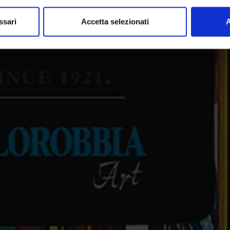
ssari
Accetta selezionati
A