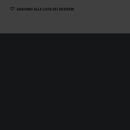
AGGIUNGI ALLA LISTA DEI DESIDERI
OSTUNI, TRA PICCOLE CAS
BIANCO CHE RICO
CONTR