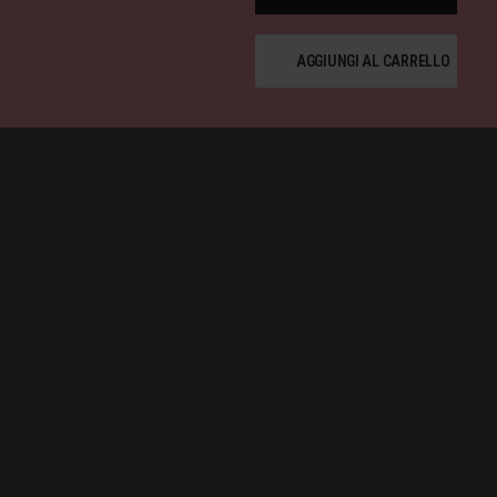
021
quanti
AGGIUNGI AL CARRELLO
LLE SETTE MERAVIGLIE DEL
È CONOSCIUTA IN TUTTO IL
ESTO PARTICOLARE COLORE.