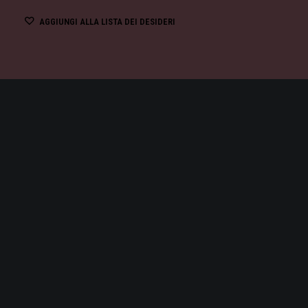
AGGIUNGI ALLA LISTA DEI DESIDERI
PETRA:
PETRA, LA CITTÀ 
COSTRUITA IN UN CONTEST
MONDO COME CITTÀ SCAVAT