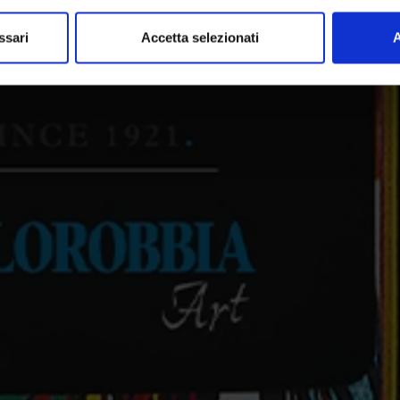
ssari
Accetta selezionati
A