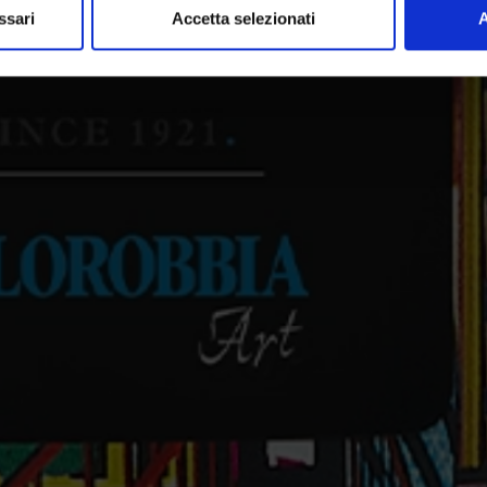
ssari
Accetta selezionati
A