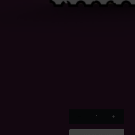
HCE
038
quanti