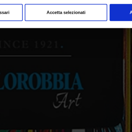
ssari
Accetta selezionati
A