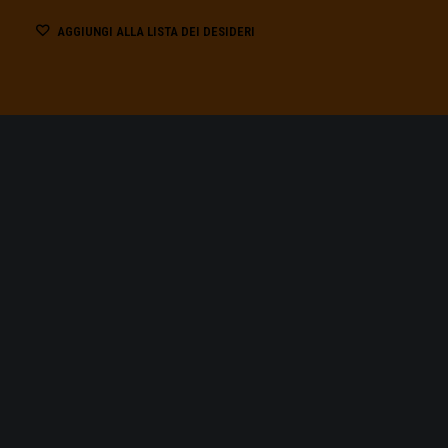
AGGIUNGI ALLA LISTA DEI DESIDERI
BURANO:
BU
MILLE FORME E ALTRETT
TUTTO IL MONDO PER L'A
VIVACE È IL 