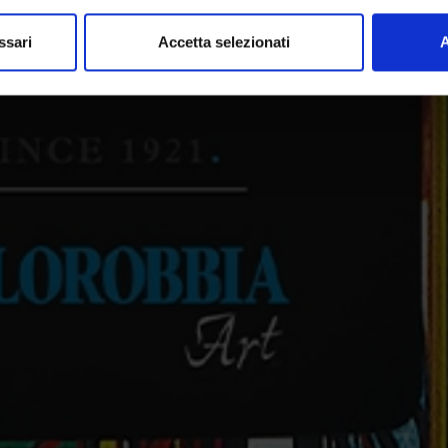
ssari
Accetta selezionati
A