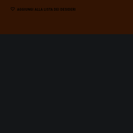
AGGIUNGI ALLA LISTA DEI DESIDERI
MARR
MARRAKESH, UNA CITTÀ TUT
OPERA È REALIZZATA DAGLI 