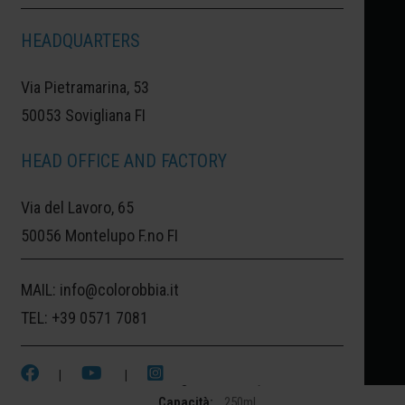
HEADQUARTERS
TOKYO:
VERDE COME IL TÈ GIAPPONESE.
Via Pietramarina, 53
50053 Sovigliana FI
UN VIAGGIO A TOKYO, NEL CUORE DEL
GIAPPONE DOVE LA PRODUZIONE E IL
HEAD OFFICE AND FACTORY
CONSUMO DEL FAMOSO TÈ VERDE È UNA
Via del Lavoro, 65
PECULIARITÀ: UN VERDE TENUE,
50056 Montelupo F.no FI
ASSOCIATO A QUESTO PREZIOSO
ALIMENTO, CI HA CONDOTTO A TOKYO.
MAIL:
info@colorobbia.it
TEL:
+39 0571 7081
|
|
SKU:
10061389
Categoria:
Century Collection Smalti
Capacità:
250ml