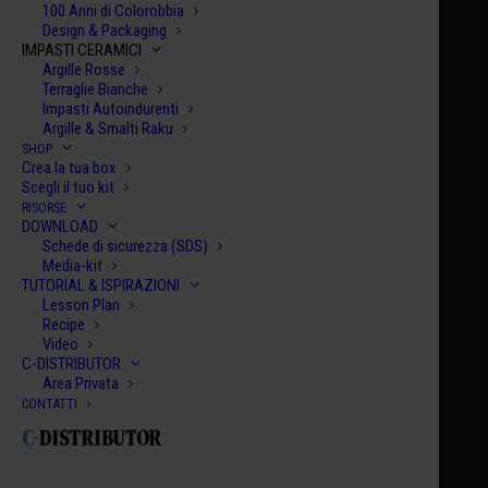
100 Anni di Colorobbia
Design & Packaging
IMPASTI CERAMICI
Argille Rosse
Terraglie Bianche
Impasti Autoindurenti
Argille & Smalti Raku
SHOP
Home
Century Collection Smalti
HCE 051
Crea la tua box
Scegli il tuo kit
HCE 051
RISORSE
DOWNLOAD
TOKYO
Schede di sicurezza (SDS)
€
10.00
Media-kit
TUTORIAL & ISPIRAZIONI
Lesson Plan
HCE
Recipe
Video
051
C-DISTRIBUTOR
quanti
Area Privata
AGGIUNGI AL CARRELLO
CONTATTI