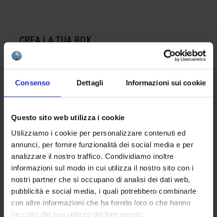
CREA LA TUA BOX
Per comporre la tua box del colore, ricorda di
inserire nel carrello almeno 4 prodotti. Questo è il
Consenso
Dettagli
Informazioni sui cookie
numero minimo per completare correttamente una
confezione.
Questo sito web utilizza i cookie
APPLICAZIONE
Utilizziamo i cookie per personalizzare contenuti ed
annunci, per fornire funzionalità dei social media e per
Applicare da una a tre mani sul biscotto.
analizzare il nostro traffico. Condividiamo inoltre
L’eventuale finitura con la cristallina apiombica
informazioni sul modo in cui utilizza il nostro sito con i
HCE 001 intensificherà la brillantezza del risultato
nostri partner che si occupano di analisi dei dati web,
finale.
pubblicità e social media, i quali potrebbero combinarle
con altre informazioni che ha fornito loro o che hanno
raccolto dal suo utilizzo dei loro servizi.