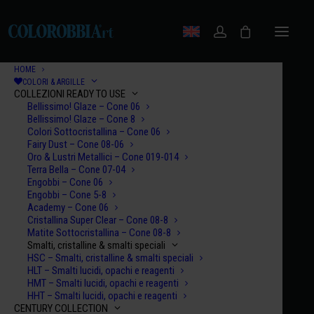
HOME
COLORI & ARGILLE
COLLEZIONI READY TO USE
Bellissimo! Glaze – Cone 06
Bellissimo! Glaze – Cone 8
Colori Sottocristallina – Cone 06
Fairy Dust – Cone 08-06
Oro & Lustri Metallici – Cone 019-014
Terra Bella – Cone 07-04
Engobbi – Cone 06
Engobbi – Cone 5-8
Academy – Cone 06
Cristallina Super Clear – Cone 08-8
Matite Sottocristallina – Cone 08-8
Smalti, cristalline & smalti speciali
HSC – Smalti, cristalline & smalti speciali
HLT – Smalti lucidi, opachi e reagenti
HMT – Smalti lucidi, opachi e reagenti
HHT – Smalti lucidi, opachi e reagenti
CENTURY COLLECTION