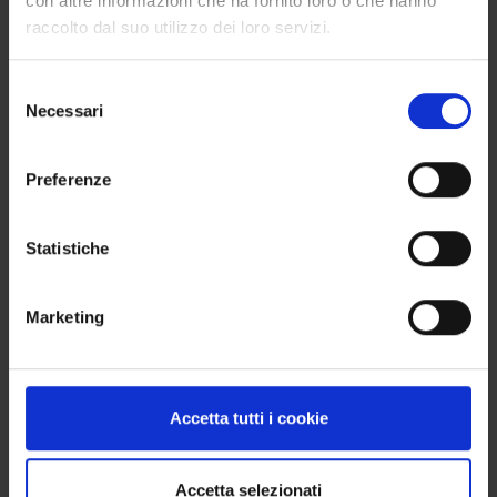
con altre informazioni che ha fornito loro o che hanno
raccolto dal suo utilizzo dei loro servizi.
Selezione
VUOI COMPRARE PIÙ DI 4 PRODOTTI?
Necessari
del
consenso
Nessun problema. Puoi ordinare anche 8, 12, 16
articoli o più: l’importante è che il totale sia
Preferenze
sempre un multiplo di 4, così da ottenere una box
completa e senza sprechi.
Statistiche
COTTURA
Marketing
Temperatura di cottura consigliata: 950–970 °C
(cono Orton 08–07). Il rispetto di questi parametri
garantisce la giusta fusione e valorizza la resa
Accetta tutti i cookie
finale del colore.
Accetta selezionati