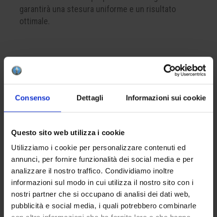
garantirà una stesura uniforme e un risultato
ottimale.
CREA LA TUA BOX
Per comporre la tua box del colore, ricorda di
Consenso
Dettagli
Informazioni sui cookie
inserire nel carrello almeno 4 prodotti. Questo è il
numero minimo per completare correttamente una
confezione.
Questo sito web utilizza i cookie
Utilizziamo i cookie per personalizzare contenuti ed
APPLICAZIONE
annunci, per fornire funzionalità dei social media e per
analizzare il nostro traffico. Condividiamo inoltre
Applicare da una a tre mani sul biscotto.
informazioni sul modo in cui utilizza il nostro sito con i
L’eventuale finitura con la cristallina apiombica
nostri partner che si occupano di analisi dei dati web,
HCE 001 intensificherà la brillantezza del risultato
pubblicità e social media, i quali potrebbero combinarle
finale.