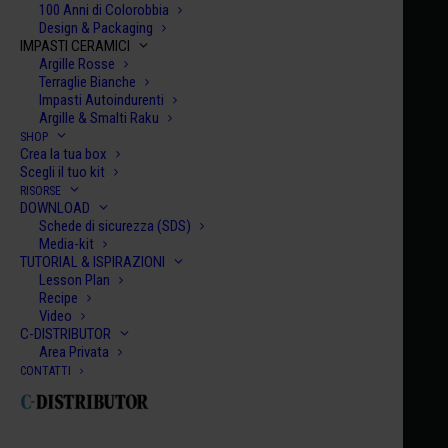
100 Anni di Colorobbia
Design & Packaging
IMPASTI CERAMICI
Argille Rosse
Terraglie Bianche
Impasti Autoindurenti
Argille & Smalti Raku
SHOP
Home
Century Collection Smalti Glitter
HCE 095
Crea la tua box
Scegli il tuo kit
HCE 095
RISORSE
DOWNLOAD
VARNA
Schede di sicurezza (SDS)
€
10.00
Media-kit
TUTORIAL & ISPIRAZIONI
Lesson Plan
HCE
Recipe
Video
095
C-DISTRIBUTOR
quanti
Area Privata
AGGIUNGI AL CARRELLO
CONTATTI