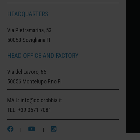
HEADQUARTERS
VARNA:
VARNA, LA PERLA DEL MAR
Via Pietramarina, 53
NERO.
50053 Sovigliana FI
È PROPRIO LA SUA POSIZIONE
HEAD OFFICE AND FACTORY
GEOGRAFICA AD AVERCI SUGGERITO
Via del Lavoro, 65
L'ASSOCIAZIONE CROMATICA CON IL
50056 Montelupo F.no FI
NERO HCE 95, UNA NUANCE PROFONDA E
VERSATILE. VARNA È, INFATTI, UNO DEI
MAIL:
info@colorobbia.it
PRINCIPALI PORTI DEL MAR NERO.
TEL:
+39 0571 7081
|
|