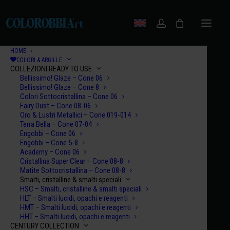
HOME
COLORI & ARGILLE
COLLEZIONI READY TO USE
Bellissimo! Glaze – Cone 06
Bellissimo! Glaze – Cone 8
Colori Sottocristallina – Cone 06
Fairy Dust – Cone 08-06
Oro & Lustri Metallici – Cone 019-014
Terra Bella – Cone 07-04
Engobbi – Cone 06
Engobbi – Cone 5-8
Academy – Cone 06
Cristallina Super Clear – Cone 08-8
Matite Sottocristallina – Cone 08-8
Smalti, cristalline & smalti speciali
HSC – Smalti, cristalline & smalti speciali
HLT – Smalti lucidi, opachi e reagenti
HMT – Smalti lucidi, opachi e reagenti
HHT – Smalti lucidi, opachi e reagenti
CENTURY COLLECTION