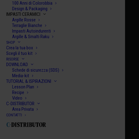
100 Anni di Colorobbia
Design & Packaging
IMPASTI CERAMICI
Argille Rosse
Terraglie Bianche
Impasti Autoindurenti
Argille & Smalti Raku
SHOP
Home
Century Collection Smalti Glitter
HCE 078
Crea la tua box
Scegli il tuo kit
HCE 078
RISORSE
DOWNLOAD
SAINTPETERSBURG
Schede di sicurezza (SDS)
€
10.00
Media-kit
TUTORIAL & ISPIRAZIONI
Lesson Plan
HCE
Recipe
Video
078
C-DISTRIBUTOR
quanti
Area Privata
AGGIUNGI AL CARRELLO
CONTATTI