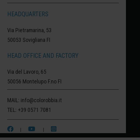
HEADQUARTERS
SAN PIETROBURGO:
SAN PIETROBURGO,
Via Pietramarina, 53
LA RUSSIA DELL'ARTE E DELLA CULTURA.
50053 Sovigliana FI
PALAZZI E CHIESE COSTRUITE DALLO
HEAD OFFICE AND FACTORY
ZAR E DECORATE CON SFARZO E GRANDE
Via del Lavoro, 65
UTILIZZO DI ORO PER ESALTARE LA
50056 Montelupo F.no FI
POTENZA DELL'IMPERO. QUESTO È UN
COLORE PREZIOSO COME GLI ELEMENTI
MAIL:
info@colorobbia.it
ARTISTICI E ARCHITETTONICI DEI
TEL:
+39 0571 7081
PALAZZI RUSSI.
|
|