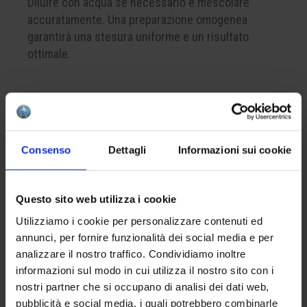
Diluire con acqua se necessario e mescolare
accuratamente. Una preparazione omogenea
garantirà una stesura uniforme e un risultato
ottimale.
CREA LA TUA BOX
Consenso
Dettagli
Informazioni sui cookie
Per comporre la tua box del colore, ricorda di
inserire nel carrello almeno 4 prodotti. Questo è il
numero minimo per completare correttamente una
Questo sito web utilizza i cookie
confezione.
Utilizziamo i cookie per personalizzare contenuti ed
annunci, per fornire funzionalità dei social media e per
APPLICAZIONE
analizzare il nostro traffico. Condividiamo inoltre
informazioni sul modo in cui utilizza il nostro sito con i
Applicare da una a tre mani sul biscotto.
nostri partner che si occupano di analisi dei dati web,
L’eventuale finitura con la cristallina apiombica
pubblicità e social media, i quali potrebbero combinarle