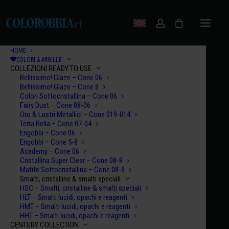
HOME
COLORI & ARGILLE
COLLEZIONI READY TO USE
Bellissimo! Glaze – Cone 06
Bellissimo! Glaze – Cone 8
Colori Sottocristallina – Cone 06
Fairy Dust – Cone 08-06
Oro & Lustri Metallici – Cone 019-014
Terra Bella – Cone 07-04
Engobbi – Cone 06
Engobbi – Cone 5-8
Academy – Cone 06
Cristallina Super Clear – Cone 08-8
Matite Sottocristallina – Cone 08-8
Smalti, cristalline & smalti speciali
HSC – Smalti, cristalline & smalti speciali
HLT – Smalti lucidi, opachi e reagenti
HMT – Smalti lucidi, opachi e reagenti
HHT – Smalti lucidi, opachi e reagenti
CENTURY COLLECTION