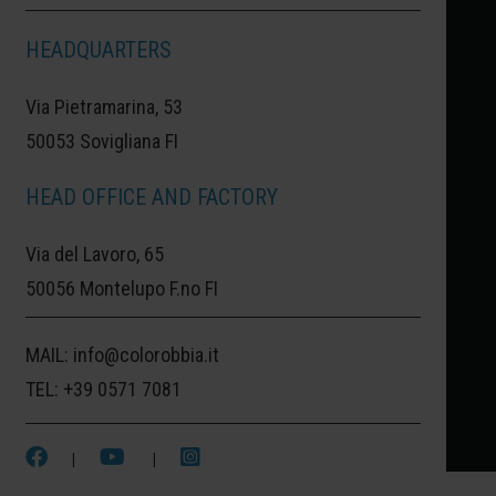
HEADQUARTERS
NAMIBIA:
NAMIBIA, IL GIALLO ORO
Via Pietramarina, 53
DELLA SABBIA, IL DESERTO, L'INFINITÀ
50053 Sovigliana FI
DELLA SAVANA.
HEAD OFFICE AND FACTORY
UN GIALLO SABBIOSO PER RACCONTARE
Via del Lavoro, 65
LA NAMIBIA DEGLI ANIMALI E DELLA
50056 Montelupo F.no FI
NATURA SCONFINATA. HCE 75 È UN
INCONTRO TRA IL GIALLO E IL MARRONE
MAIL:
info@colorobbia.it
CHE RICORDA IL DESERTO AFRICANO.
TEL:
+39 0571 7081
|
|