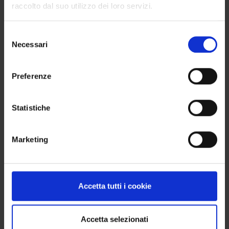
raccolto dal suo utilizzo dei loro servizi.
VUOI COMPRARE PIÙ DI 4 PRODOTTI?
Selezione
Necessari
del
Nessun problema. Puoi ordinare anche 8, 12, 16
consenso
articoli o più: l’importante è che il totale sia
Preferenze
sempre un multiplo di 4, così da ottenere una box
completa e senza sprechi.
Statistiche
COTTURA
Marketing
Temperatura di cottura consigliata: 950–970 °C
(cono Orton 08–07). Il rispetto di questi parametri
garantisce la giusta fusione e valorizza la resa
finale del colore.
Accetta tutti i cookie
Accetta selezionati