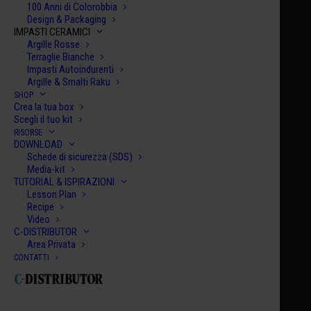
100 Anni di Colorobbia
Design & Packaging
IMPASTI CERAMICI
Argille Rosse
Terraglie Bianche
Impasti Autoindurenti
Argille & Smalti Raku
SHOP
Home
Century Collection Smalti
HCE 075
Crea la tua box
Scegli il tuo kit
HCE 075
RISORSE
DOWNLOAD
NAMIBIA
Schede di sicurezza (SDS)
€
10.00
Media-kit
TUTORIAL & ISPIRAZIONI
Lesson Plan
HCE
Recipe
Video
075
C-DISTRIBUTOR
quanti
Area Privata
AGGIUNGI AL CARRELLO
CONTATTI