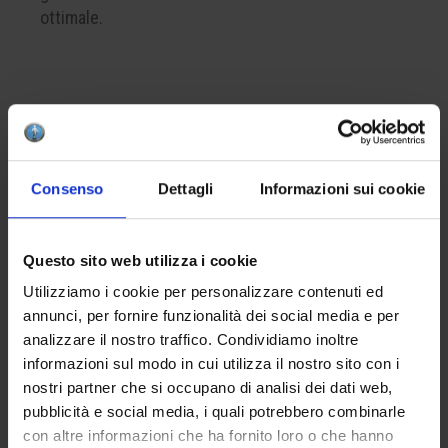
ottimale.
CREA LA TUA BOX
Per comporre la tua box del colore, ricorda di
inserire nel carrello almeno 4 prodotti. Questo è il
Consenso
Dettagli
Informazioni sui cookie
numero minimo per completare correttamente una
confezione.
Questo sito web utilizza i cookie
Utilizziamo i cookie per personalizzare contenuti ed
APPLICAZIONE
annunci, per fornire funzionalità dei social media e per
Applicare da una a tre mani sul biscotto.
analizzare il nostro traffico. Condividiamo inoltre
L’eventuale finitura con la cristallina apiombica
informazioni sul modo in cui utilizza il nostro sito con i
HCE 001 intensificherà la brillantezza del risultato
nostri partner che si occupano di analisi dei dati web,
finale.
pubblicità e social media, i quali potrebbero combinarle
con altre informazioni che ha fornito loro o che hanno