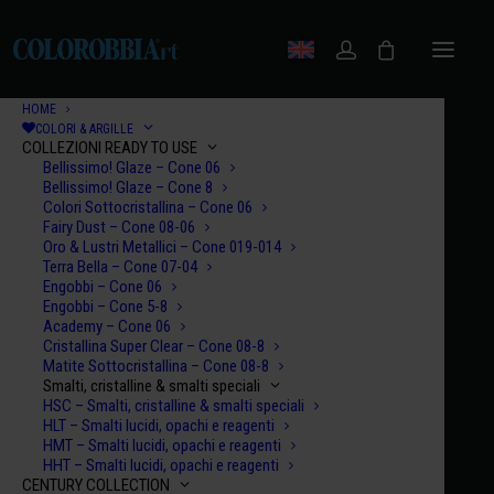
HOME
COLORI & ARGILLE
COLLEZIONI READY TO USE
Bellissimo! Glaze – Cone 06
Bellissimo! Glaze – Cone 8
Colori Sottocristallina – Cone 06
Fairy Dust – Cone 08-06
Oro & Lustri Metallici – Cone 019-014
Terra Bella – Cone 07-04
Engobbi – Cone 06
Engobbi – Cone 5-8
Academy – Cone 06
Cristallina Super Clear – Cone 08-8
Matite Sottocristallina – Cone 08-8
Smalti, cristalline & smalti speciali
HSC – Smalti, cristalline & smalti speciali
HLT – Smalti lucidi, opachi e reagenti
HMT – Smalti lucidi, opachi e reagenti
HHT – Smalti lucidi, opachi e reagenti
CENTURY COLLECTION