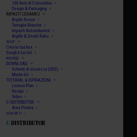
100 Anni di Colorobbia
Design & Packaging
IMPASTI CERAMICI
Argille Rosse
Terraglie Bianche
Impasti Autoindurenti
Argille & Smalti Raku
SHOP
Home
Century Collection Smalti
HCE 047
Crea la tua box
Scegli il tuo kit
HCE 047
RISORSE
DOWNLOAD
CAPRI
Schede di sicurezza (SDS)
€
10.00
Media-kit
TUTORIAL & ISPIRAZIONI
Lesson Plan
HCE
Recipe
Video
047
C-DISTRIBUTOR
quanti
Area Privata
AGGIUNGI AL CARRELLO
CONTATTI