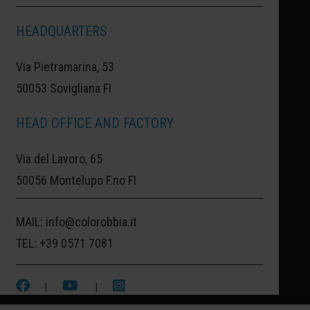
HEADQUARTERS
CAPRI:
CAPRI, UNA MERAVIGLIA
Via Pietramarina, 53
ITALIANA.
50053 Sovigliana FI
UN'ISOLA NEL CUORE DELL'ITALIA: CAPRI
HEAD OFFICE AND FACTORY
È SENZ'ALTRO UNA DELLE ISOLE PIÙ
Via del Lavoro, 65
BELLE E FAMOSE D'ITALIA. UN PARADISO
50056 Montelupo F.no FI
NEL GOLFO DI NAPOLI IN CUI IL LUSSO E
L'ELEGANZA DELLA CITTÀ È
MAIL:
info@colorobbia.it
CIRCONDATO DAL PROFONDO AZZURRO
TEL:
+39 0571 7081
DEL MARE.
|
|