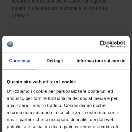
accuratamente. Una preparazione omogenea
garantirà una stesura uniforme e un risultato
ottimale.
CREA LA TUA BOX
Per comporre la tua box del colore, ricorda di
Consenso
Dettagli
Informazioni sui cookie
inserire nel carrello almeno 4 prodotti. Questo è il
numero minimo per completare correttamente una
confezione.
Questo sito web utilizza i cookie
Utilizziamo i cookie per personalizzare contenuti ed
APPLICAZIONE
annunci, per fornire funzionalità dei social media e per
analizzare il nostro traffico. Condividiamo inoltre
Applicare da una a tre mani sul biscotto.
informazioni sul modo in cui utilizza il nostro sito con i
L’eventuale finitura con la cristallina apiombica
nostri partner che si occupano di analisi dei dati web,
HCE 001 intensificherà la brillantezza del risultato
pubblicità e social media, i quali potrebbero combinarle