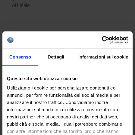
ottimale.
CREA LA TUA BOX
Per comporre la tua box del colore, ricorda di
inserire nel carrello almeno 4 prodotti. Questo è il
Consenso
Dettagli
Informazioni sui cookie
numero minimo per completare correttamente una
confezione.
Questo sito web utilizza i cookie
Utilizziamo i cookie per personalizzare contenuti ed
APPLICAZIONE
annunci, per fornire funzionalità dei social media e per
Applicare da una a tre mani sul biscotto.
analizzare il nostro traffico. Condividiamo inoltre
L’eventuale finitura con la cristallina apiombica
informazioni sul modo in cui utilizza il nostro sito con i
HCE 001 intensificherà la brillantezza del risultato
nostri partner che si occupano di analisi dei dati web,
finale.
pubblicità e social media, i quali potrebbero combinarle
con altre informazioni che ha fornito loro o che hanno