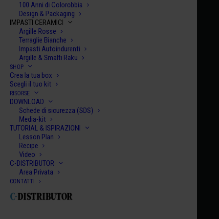
100 Anni di Colorobbia
Design & Packaging
IMPASTI CERAMICI
Argille Rosse
Terraglie Bianche
Impasti Autoindurenti
Argille & Smalti Raku
SHOP
Home
Century Collection Smalti
HCE 088
Crea la tua box
Scegli il tuo kit
HCE 088
RISORSE
DOWNLOAD
SAN JOSÉ ITURBIDE
Schede di sicurezza (SDS)
€
10.00
Media-kit
TUTORIAL & ISPIRAZIONI
Lesson Plan
HCE
Recipe
Video
088
C-DISTRIBUTOR
quanti
Area Privata
AGGIUNGI AL CARRELLO
CONTATTI