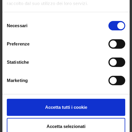
raccolto dal suo utilizzo dei loro servizi.
VUOI COMPRARE PIÙ DI 4 PRODOTTI?
Selezione
Necessari
del
Nessun problema. Puoi ordinare anche 8, 12, 16
consenso
articoli o più: l’importante è che il totale sia
Preferenze
sempre un multiplo di 4, così da ottenere una box
completa e senza sprechi.
Statistiche
COTTURA
Marketing
Temperatura di cottura consigliata: 950–970 °C
(cono Orton 08–07). Il rispetto di questi parametri
garantisce la giusta fusione e valorizza la resa
finale del colore.
Accetta tutti i cookie
Accetta selezionati