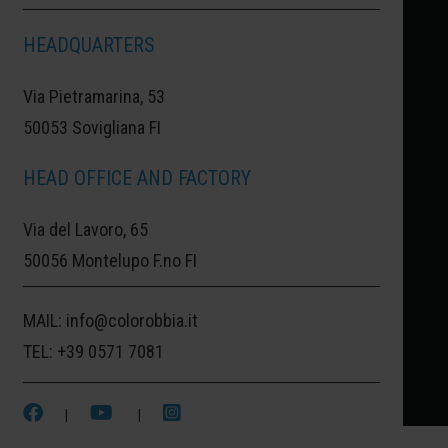
HEADQUARTERS
SAN JOSE ITURBIDE:
SAN JOSE ITURBIDE,
Via Pietramarina, 53
LA TRADIZIONE CERAMICA IN MESSICO.
50053 Sovigliana FI
LA TONALITÀ SCELTA PER QUESTA
HEAD OFFICE AND FACTORY
PICCOLA CITTADINA MESSICANA È UN
Via del Lavoro, 65
BEIGE SCURO, NUANCE TIPICA DEGLI
50056 Montelupo F.no FI
EDIFICI E DEI MONUMENTI DI QUESTO
TERRITORIO E DELLA CERAMICA CHE QUI
MAIL:
info@colorobbia.it
VIENE PRODOTTA.
TEL:
+39 0571 7081
|
|