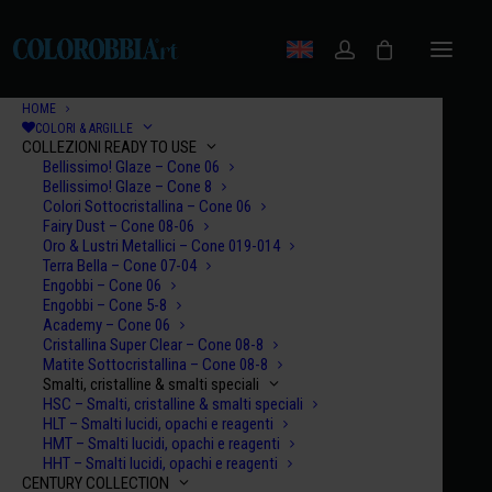
HOME
COLORI & ARGILLE
COLLEZIONI READY TO USE
Bellissimo! Glaze – Cone 06
Bellissimo! Glaze – Cone 8
Colori Sottocristallina – Cone 06
Fairy Dust – Cone 08-06
Oro & Lustri Metallici – Cone 019-014
Terra Bella – Cone 07-04
Engobbi – Cone 06
Engobbi – Cone 5-8
Academy – Cone 06
Cristallina Super Clear – Cone 08-8
Matite Sottocristallina – Cone 08-8
Smalti, cristalline & smalti speciali
HSC – Smalti, cristalline & smalti speciali
HLT – Smalti lucidi, opachi e reagenti
HMT – Smalti lucidi, opachi e reagenti
HHT – Smalti lucidi, opachi e reagenti
CENTURY COLLECTION