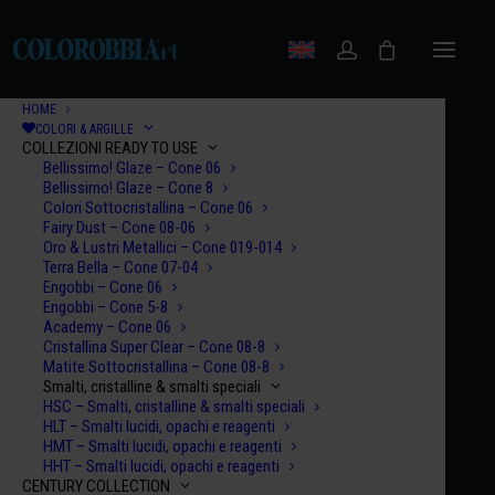
HOME
COLORI & ARGILLE
COLLEZIONI READY TO USE
Bellissimo! Glaze – Cone 06
Bellissimo! Glaze – Cone 8
Colori Sottocristallina – Cone 06
Fairy Dust – Cone 08-06
Oro & Lustri Metallici – Cone 019-014
Terra Bella – Cone 07-04
Engobbi – Cone 06
Engobbi – Cone 5-8
Academy – Cone 06
Cristallina Super Clear – Cone 08-8
Matite Sottocristallina – Cone 08-8
Smalti, cristalline & smalti speciali
HSC – Smalti, cristalline & smalti speciali
HLT – Smalti lucidi, opachi e reagenti
HMT – Smalti lucidi, opachi e reagenti
HHT – Smalti lucidi, opachi e reagenti
CENTURY COLLECTION