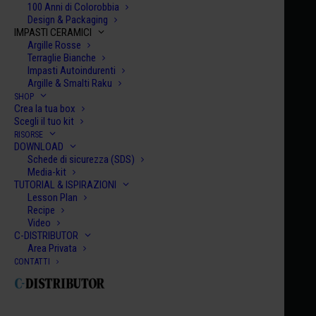
100 Anni di Colorobbia
Design & Packaging
IMPASTI CERAMICI
Argille Rosse
Terraglie Bianche
Impasti Autoindurenti
Argille & Smalti Raku
SHOP
Home
Century Collection Smalti
HCE 044
Crea la tua box
Scegli il tuo kit
HCE 044
RISORSE
DOWNLOAD
HONOLULU
Schede di sicurezza (SDS)
€
10.00
Media-kit
TUTORIAL & ISPIRAZIONI
Lesson Plan
HCE
Recipe
Video
044
C-DISTRIBUTOR
quanti
Area Privata
AGGIUNGI AL CARRELLO
CONTATTI