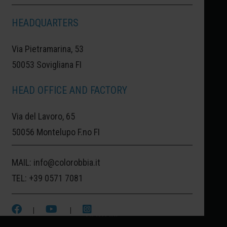
HEADQUARTERS
HONOLULU:
HONOLULU, NEL PARADISO
Via Pietramarina, 53
TERRESTRE DELLE HAWAII.
50053 Sovigliana FI
QUESTO COLOR AZZURRO È STATO
HEAD OFFICE AND FACTORY
ASSOCIATO ALLA STUPENDA CITTÀ
Via del Lavoro, 65
NELL'OCEANO PACIFICO,
50056 Montelupo F.no FI
CARATTERIZZATA DALL'AZZURRO
PROFONDO E DA PAESAGGI
MAIL:
info@colorobbia.it
MOZZAFIATO. UN PROFONDO CELESTE
TEL:
+39 0571 7081
CHE FA SOGNARE L'OCEANO DELLE
|
|
HAWAII.