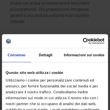
Diluire con acqua se necessario e mescolare
accuratamente. Una preparazione omogenea
garantirà una stesura uniforme e un risultato
ottimale.
CREA LA TUA BOX
Consenso
Dettagli
Informazioni sui cookie
Per comporre la tua box del colore, ricorda di
inserire nel carrello almeno 4 prodotti. Questo è il
numero minimo per completare correttamente una
Questo sito web utilizza i cookie
confezione.
Utilizziamo i cookie per personalizzare contenuti ed
annunci, per fornire funzionalità dei social media e per
APPLICAZIONE
analizzare il nostro traffico. Condividiamo inoltre
informazioni sul modo in cui utilizza il nostro sito con i
Applicare da una a tre mani sul biscotto.
nostri partner che si occupano di analisi dei dati web,
L’eventuale finitura con la cristallina apiombica
pubblicità e social media, i quali potrebbero combinarle