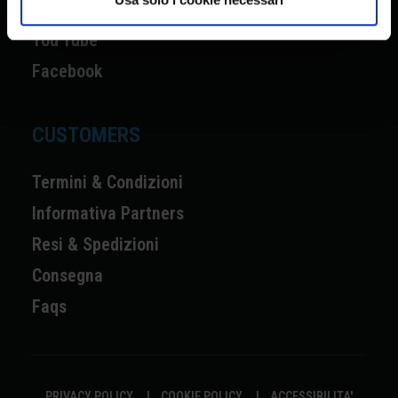
Instagram
You Tube
Facebook
CUSTOMERS
Termini & Condizioni
Informativa Partners
Resi & Spedizioni
Consegna
Faqs
PRIVACY POLICY
|
COOKIE POLICY
|
ACCESSIBILITA'