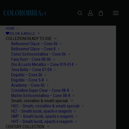
HOME
COLORI & ARGILLE
COLLEZIONI READY TO USE
Bellissimo! Glaze – Cone 06
Bellissimo! Glaze – Cone 8
Colori Sottocristallina – Cone 06
Fairy Dust – Cone 08-06
Oro & Lustri Metallici – Cone 019-014
Terra Bella – Cone 07-04
Engobbi – Cone 06
Engobbi – Cone 5-8
Let's Talk
Academy – Cone 06
Cristallina Super Clear – Cone 08-8
Matite Sottocristallina – Cone 08-8
Smalti, cristalline & smalti speciali
HSC – Smalti, cristalline & smalti speciali
HLT – Smalti lucidi, opachi e reagenti
HMT – Smalti lucidi, opachi e reagenti
HHT – Smalti lucidi, opachi e reagenti
CENTURY COLLECTION