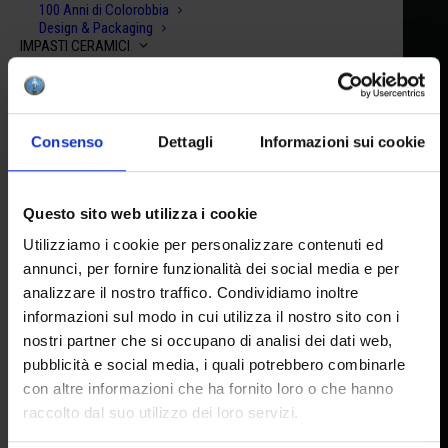
100 Anni di Colorobbia
Design & Packaging
IMPASTI CERAMICI
Accetto la privacy policy
Argille Rosse
Terraglie Bianche
Impasti Autoindurenti
Facebook
|
You Tube
|
Instagram
Argille & Smalti Raku
SHOP
Consenso
Dettagli
Informazioni sui cookie
Crea la tua box
Scegli il tuo kit
RISORSE
DOWNLOAD
HEADQUARTER
Questo sito web utilizza i cookie
Schede di sicurezza (SDS)
Media-kit
Utilizziamo i cookie per personalizzare contenuti ed
TUTORIAL & ISPIRAZIONI
Via Pietramarina, 53 50053
annunci, per fornire funzionalità dei social media e per
Lesson Plan
analizzare il nostro traffico. Condividiamo inoltre
Recipe
Sovigliana FI
Video
informazioni sul modo in cui utilizza il nostro sito con i
C-DISTRIBUTOR
nostri partner che si occupano di analisi dei dati web,
Area Privata
HEAD OFFICE AND FACTORY
pubblicità e social media, i quali potrebbero combinarle
CONTATTI
con altre informazioni che ha fornito loro o che hanno
Via del Lavoro, 65 I 50056
raccolto dal suo utilizzo dei loro servizi.
Montelupo F.no FI