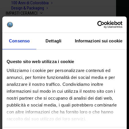
100 Anni di Colorobbia
Design & Packaging
IMPASTI CERAMICI
Accetto la privacy policy
Argille Rosse
Terraglie Bianche
Impasti Autoindurenti
Facebook
|
You Tube
|
Instagram
Argille & Smalti Raku
SHOP
Consenso
Dettagli
Informazioni sui cookie
Crea la tua box
Scegli il tuo kit
RISORSE
DOWNLOAD
HEADQUARTER
Questo sito web utilizza i cookie
Schede di sicurezza (SDS)
Media-kit
Utilizziamo i cookie per personalizzare contenuti ed
TUTORIAL & ISPIRAZIONI
Via Pietramarina, 53 50053
annunci, per fornire funzionalità dei social media e per
Lesson Plan
analizzare il nostro traffico. Condividiamo inoltre
Recipe
Sovigliana FI
Video
informazioni sul modo in cui utilizza il nostro sito con i
C-DISTRIBUTOR
nostri partner che si occupano di analisi dei dati web,
Area Privata
HEAD OFFICE AND FACTORY
pubblicità e social media, i quali potrebbero combinarle
CONTATTI
con altre informazioni che ha fornito loro o che hanno
Via del Lavoro, 65 I 50056
raccolto dal suo utilizzo dei loro servizi.
Montelupo F.no FI