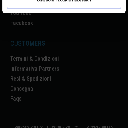
Instagram
You Tube
Facebook
CUSTOMERS
Termini & Condizioni
Informativa Partners
Resi & Spedizioni
Consegna
Faqs
PRIVACY POLICY
|
COOKIE POLICY
|
ACCESSIBILITA'