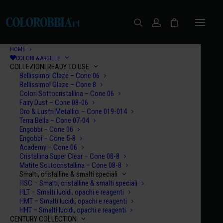
HOME
COLORI & ARGILLE
COLLEZIONI READY TO USE
Bellissimo! Glaze – Cone 06
Bellissimo! Glaze – Cone 8
Colori Sottocristallina – Cone 06
Fairy Dust – Cone 08-06
Oro & Lustri Metallici – Cone 019-014
Terra Bella – Cone 07-04
Engobbi – Cone 06
Engobbi – Cone 5-8
Let's Talk
Academy – Cone 06
Cristallina Super Clear – Cone 08-8
Matite Sottocristallina – Cone 08-8
Smalti, cristalline & smalti speciali
HSC – Smalti, cristalline & smalti speciali
HLT – Smalti lucidi, opachi e reagenti
HMT – Smalti lucidi, opachi e reagenti
HHT – Smalti lucidi, opachi e reagenti
CENTURY COLLECTION