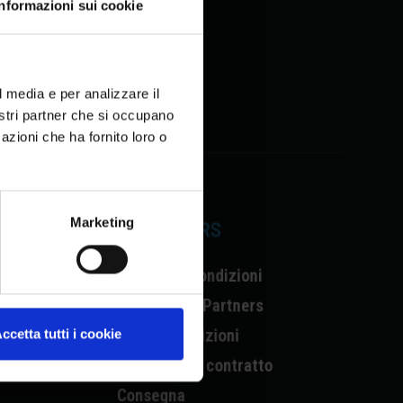
Informazioni sui cookie
l media e per analizzare il
nostri partner che si occupano
azioni che ha fornito loro o
Marketing
CUSTOMERS
Termini & Condizioni
Informativa Partners
Resi & Spedizioni
ccetta tutti i cookie
Recesso dal contratto
Consegna