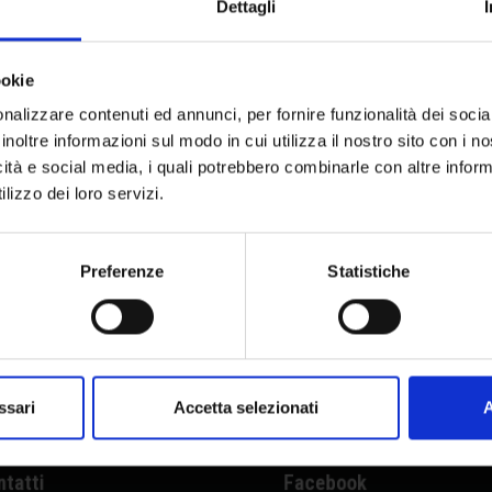
Dettagli
Accetto la privacy policy
ookie
nalizzare contenuti ed annunci, per fornire funzionalità dei socia
Facebook
|
You Tube
|
Instagram
inoltre informazioni sul modo in cui utilizza il nostro sito con i 
icità e social media, i quali potrebbero combinarle con altre inform
lizzo dei loro servizi.
Preferenze
Statistiche
PLORE
GET IN TOUCH
me
info@colorobbia.it
lezioni
Tel +39 0571 7081
orial e Ispirazioni
Instagram
ssari
Accetta selezionati
A
op
You Tube
ntatti
Facebook