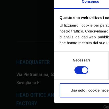
Consenso
Questo sito web utilizza i c
Utilizziamo i cookie per perso
nostro traffico. Condividiamo 
di analisi dei dati web, pubbl
che hanno raccolto dal suo uti
Selezione
del
Necessari
HEADQUARTER
EX
consenso
Via Pietramarina, 53 50053
Ho
Sovigliana FI
Col
Tut
Usa solo i cookie nece
HEAD OFFICE AND
Sh
FACTORY
Co