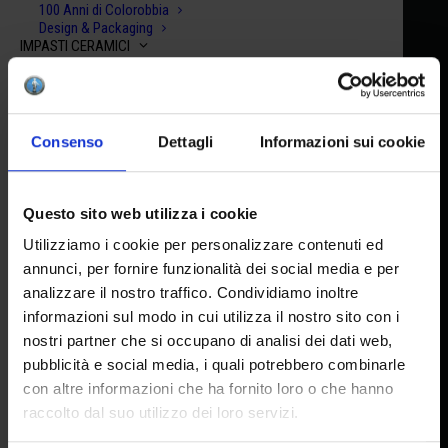
100 Anni di Colorobbia
Design & Packaging
IMPASTI CERAMICI
Accetto la privacy policy
Argille Rosse
Terraglie Bianche
Impasti Autoindurenti
Facebook
|
You Tube
|
Instagram
Argille & Smalti Raku
SHOP
Consenso
Dettagli
Informazioni sui cookie
Crea la tua box
Scegli il tuo kit
RISORSE
DOWNLOAD
HEADQUARTER
Questo sito web utilizza i cookie
Schede di sicurezza (SDS)
Media-kit
Utilizziamo i cookie per personalizzare contenuti ed
TUTORIAL & ISPIRAZIONI
Via Pietramarina, 53 50053
annunci, per fornire funzionalità dei social media e per
Lesson Plan
analizzare il nostro traffico. Condividiamo inoltre
Recipe
Sovigliana FI
Video
informazioni sul modo in cui utilizza il nostro sito con i
C-DISTRIBUTOR
nostri partner che si occupano di analisi dei dati web,
Area Privata
HEAD OFFICE AND FACTORY
pubblicità e social media, i quali potrebbero combinarle
CONTATTI
con altre informazioni che ha fornito loro o che hanno
Via del Lavoro, 65 I 50056
raccolto dal suo utilizzo dei loro servizi.
Montelupo F.no FI