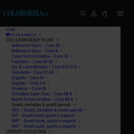
HOME
COLORI & ARGILLE
COLLEZIONI READY TO USE
Bellissimo! Glaze – Cone 06
Bellissimo! Glaze – Cone 8
Colori Sottocristallina – Cone 06
Fairy Dust – Cone 08-06
Oro & Lustri Metallici – Cone 019-014
Terra Bella – Cone 07-04
Engobbi – Cone 06
Engobbi – Cone 5-8
Let's Talk
Academy – Cone 06
Cristallina Super Clear – Cone 08-8
Matite Sottocristallina – Cone 08-8
Smalti, cristalline & smalti speciali
HSC – Smalti, cristalline & smalti speciali
HLT – Smalti lucidi, opachi e reagenti
HMT – Smalti lucidi, opachi e reagenti
HHT – Smalti lucidi, opachi e reagenti
CENTURY COLLECTION