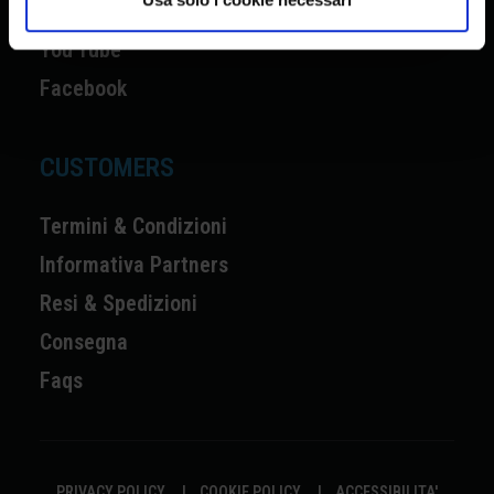
Instagram
You Tube
Facebook
CUSTOMERS
Termini & Condizioni
Informativa Partners
Resi & Spedizioni
Consegna
Faqs
PRIVACY POLICY
|
COOKIE POLICY
|
ACCESSIBILITA'