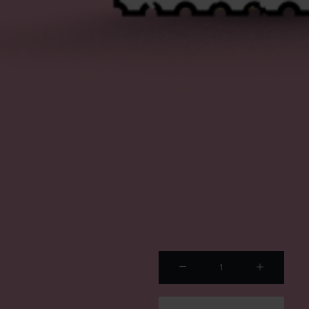
HCE
024
quanti