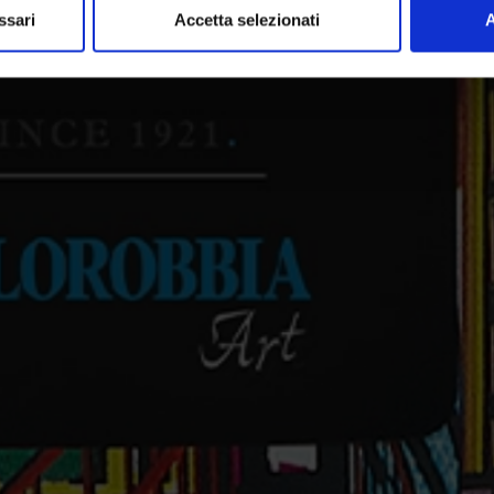
ssari
Accetta selezionati
A