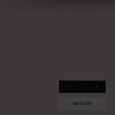
HCE
023
quanti
ADD TO CART