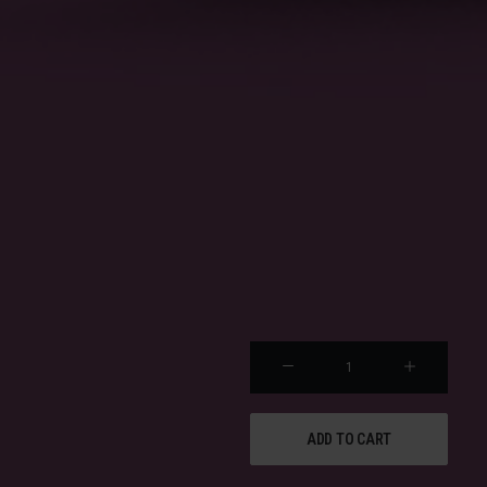
HCE
037
quanti
ADD TO CART