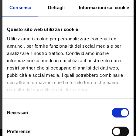
Consenso
Dettagli
Informazioni sui cookie
HEADQUARTERS
Via Pietramarina, 53
Questo sito web utilizza i cookie
50053 Sovigliana FI
Utilizziamo i cookie per personalizzare contenuti ed
annunci, per fornire funzionalità dei social media e per
HEAD OFFICE AND FACTORY
analizzare il nostro traffico. Condividiamo inoltre
informazioni sul modo in cui utilizza il nostro sito con i
nostri partner che si occupano di analisi dei dati web,
Via del Lavoro, 65
pubblicità e social media, i quali potrebbero combinarle
50056 Montelupo F.no FI
con altre informazioni che ha fornito loro o che hanno
raccolto dal suo utilizzo dei loro servizi.
MAIL:
info@colorobbia.it
TEL:
+39 0571 7081
Selezione
Necessari
del
consenso
|
|
Preferenze