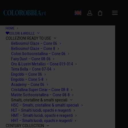
HOME
COLORI & ARGILLE
COLLEZIONI READY TO USE
Bellissimo! Glaze – Cone 06
Bellissimo! Glaze – Cone 8
Colori Sottocristallina – Cone 06
Fairy Dust – Cone 08-06
Oro & Lustri Metallici – Cone 019-014
Terra Bella – Cone 07-04
Engobbi – Cone 06
Engobbi – Cone 5-8
Academy – Cone 06
Cristallina Super Clear – Cone 08-8
Matite Sottocristallina – Cone 08-8
Smalti, cristalline & smalti speciali
HSC – Smalti, cristalline & smalti speciali
HLT – Smalti lucidi, opachi e reagenti
HMT – Smalti lucidi, opachi e reagenti
HHT – Smalti lucidi, opachi e reagenti
CENTURY COLLECTION