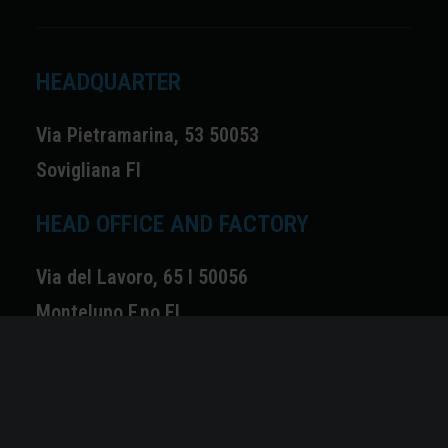
HEADQUARTER
Via Pietramarina, 53 50053
Sovigliana FI
HEAD OFFICE AND FACTORY
Via del Lavoro, 65 I 50056
Montelupo F.no FI
EXPLORE
Home