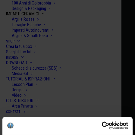
100 Anni di Colorobbia
Design & Packaging
IMPASTI CERAMICI
Argille Rosse
Terraglie Bianche
Impasti Autoindurenti
Argille & Smalti Raku
SHOP
Crea la tua box
Scegli il tuo kit
RISORSE
DOWNLOAD
Schede di sicurezza (SDS)
Media-kit
TUTORIAL & ISPIRAZIONI
Lesson Plan
Recipe
Video
C-DISTRIBUTOR
Grecia
Area Privata
CONTATTI