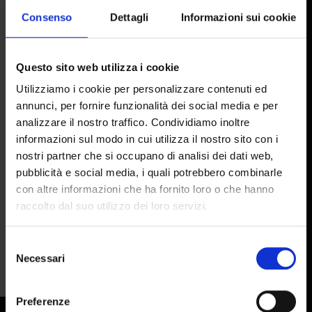
Consenso
Dettagli
Informazioni sui cookie
HEADQUARTERS
Via Pietramarina, 53
Questo sito web utilizza i cookie
50053 Sovigliana FI
Utilizziamo i cookie per personalizzare contenuti ed
annunci, per fornire funzionalità dei social media e per
HEAD OFFICE AND FACTORY
analizzare il nostro traffico. Condividiamo inoltre
informazioni sul modo in cui utilizza il nostro sito con i
nostri partner che si occupano di analisi dei dati web,
Via del Lavoro, 65
pubblicità e social media, i quali potrebbero combinarle
50056 Montelupo F.no FI
con altre informazioni che ha fornito loro o che hanno
raccolto dal suo utilizzo dei loro servizi.
MAIL:
info@colorobbia.it
TEL:
+39 0571 7081
Selezione
Necessari
del
consenso
|
|
Preferenze