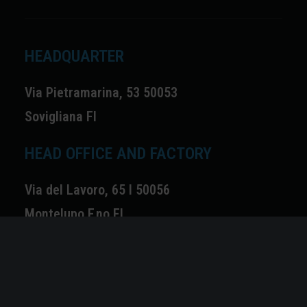
HEADQUARTER
Via Pietramarina, 53 50053
Sovigliana FI
HEAD OFFICE AND FACTORY
Via del Lavoro, 65 I 50056
Montelupo F.no FI
EXPLORE
Home