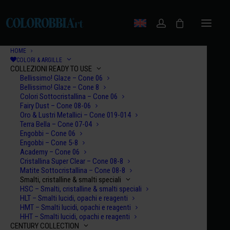
HOME
COLORI & ARGILLE
COLLEZIONI READY TO USE
Bellissimo! Glaze – Cone 06
Bellissimo! Glaze – Cone 8
Colori Sottocristallina – Cone 06
Fairy Dust – Cone 08-06
Oro & Lustri Metallici – Cone 019-014
Terra Bella – Cone 07-04
Engobbi – Cone 06
Engobbi – Cone 5-8
Academy – Cone 06
Cristallina Super Clear – Cone 08-8
Matite Sottocristallina – Cone 08-8
Smalti, cristalline & smalti speciali
HSC – Smalti, cristalline & smalti speciali
HLT – Smalti lucidi, opachi e reagenti
HMT – Smalti lucidi, opachi e reagenti
HHT – Smalti lucidi, opachi e reagenti
CENTURY COLLECTION