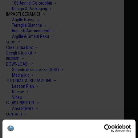
100 Anni di Colorobbia
Design & Packaging
IMPASTI CERAMICI
Argille Rosse
Terraglie Bianche
Impasti Autoindurenti
Argille & Smalti Raku
SHOP
Crea la tua box
Scegli il tuo kit
RISORSE
DOWNLOAD
Schede di sicurezza (SDS)
Media-kit
TUTORIAL & ISPIRAZIONI
Lesson Plan
Recipe
Video
C-DISTRIBUTOR
011
Area Privata
CONTATTI