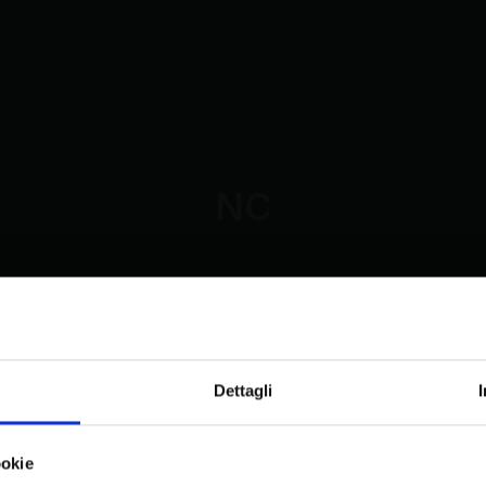
NC
Dettagli
ookie