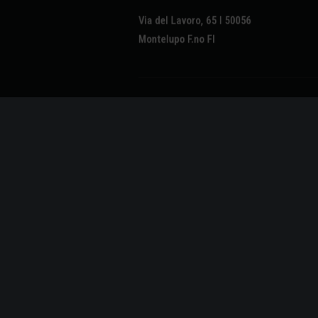
Via del Lavoro, 65 I 50056
Montelupo F.no FI
P.IVA / C.F. IT-00383540481 | R.E.A FI 16460 | C.S