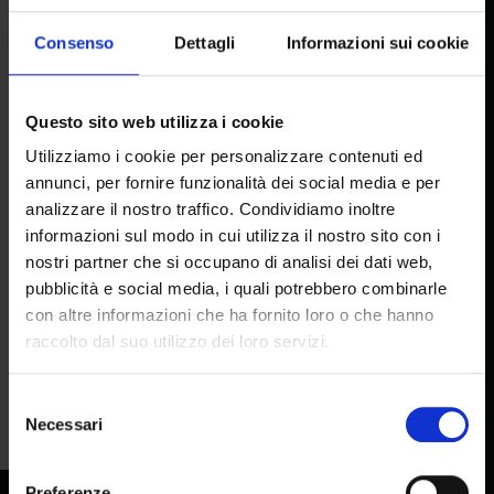
Consenso
Dettagli
Informazioni sui cookie
HEADQUARTERS
Via Pietramarina, 53
Questo sito web utilizza i cookie
50053 Sovigliana FI
Utilizziamo i cookie per personalizzare contenuti ed
annunci, per fornire funzionalità dei social media e per
HEAD OFFICE AND FACTORY
analizzare il nostro traffico. Condividiamo inoltre
informazioni sul modo in cui utilizza il nostro sito con i
Via del Lavoro, 65
nostri partner che si occupano di analisi dei dati web,
50056 Montelupo F.no FI
pubblicità e social media, i quali potrebbero combinarle
con altre informazioni che ha fornito loro o che hanno
raccolto dal suo utilizzo dei loro servizi.
MAIL:
info@colorobbia.it
TEL:
+39 0571 7081
Selezione
Necessari
del
consenso
|
|
Preferenze