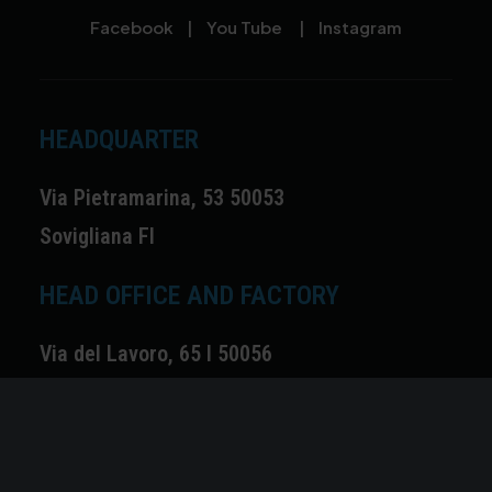
Facebook
|
You Tube
|
Instagram
HEADQUARTER
Via Pietramarina, 53 50053
Sovigliana FI
HEAD OFFICE AND FACTORY
Via del Lavoro, 65 I 50056
Montelupo F.no FI
EXPLORE