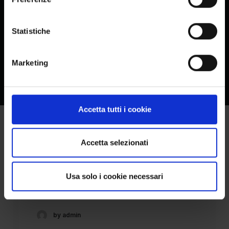
Statistiche
Marketing
Accetta tutti i cookie
Accetta selezionati
E.M. RICHFORD LTD -
Usa solo i cookie necessari
COUNTRY LOVE CR
by admin