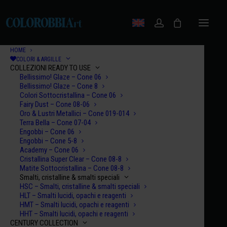
HOME
COLORI & ARGILLE
COLLEZIONI READY TO USE
Bellissimo! Glaze – Cone 06
Bellissimo! Glaze – Cone 8
Colori Sottocristallina – Cone 06
Fairy Dust – Cone 08-06
Oro & Lustri Metallici – Cone 019-014
Terra Bella – Cone 07-04
Engobbi – Cone 06
Engobbi – Cone 5-8
Academy – Cone 06
Cristallina Super Clear – Cone 08-8
Matite Sottocristallina – Cone 08-8
Smalti, cristalline & smalti speciali
HSC – Smalti, cristalline & smalti speciali
HLT – Smalti lucidi, opachi e reagenti
HMT – Smalti lucidi, opachi e reagenti
HHT – Smalti lucidi, opachi e reagenti
CENTURY COLLECTION