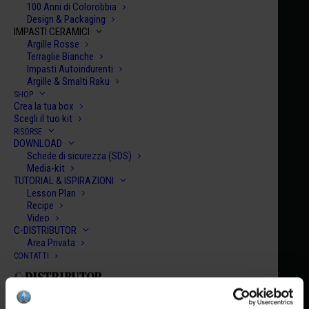
100 Anni di Colorobbia
Design & Packaging
IMPASTI CERAMICI
Argille Rosse
Terraglie Bianche
Impasti Autoindurenti
Argille & Smalti Raku
SHOP
Crea la tua box
Scegli il tuo kit
RISORSE
DOWNLOAD
Schede di sicurezza (SDS)
Media-kit
TUTORIAL & ISPIRAZIONI
Lesson Plan
Recipe
Video
C-DISTRIBUTOR
Area Privata
SK
CONTATTI