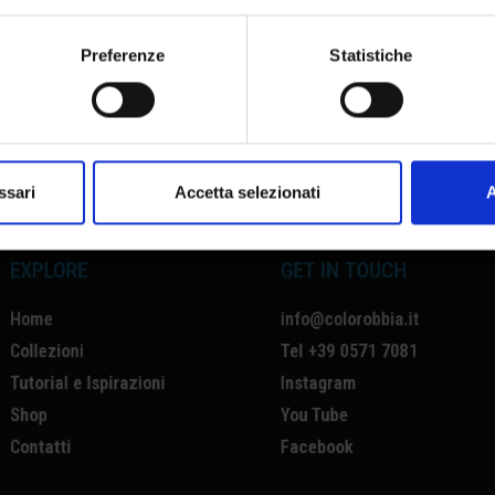
Preferenze
Statistiche
Accetto la privacy policy
Facebook
|
You Tube
|
Instagram
ssari
Accetta selezionati
A
EXPLORE
GET IN TOUCH
Home
info@colorobbia.it
Collezioni
Tel +39 0571 7081
Tutorial e Ispirazioni
Instagram
Shop
You Tube
Contatti
Facebook