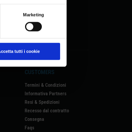
Marketing
ccetta tutti i cookie
CUSTOMERS
Termini & Condizioni
Informativa Partners
Resi & Spedizioni
Recesso dal contratto
Consegna
Faqs