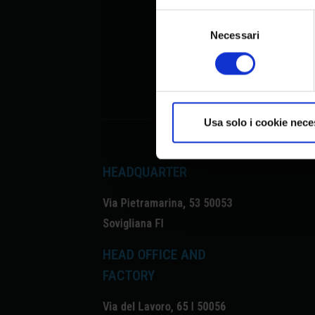
Selezione
del
Necessari
consenso
Usa solo i cookie nece
HEADQUARTER
Via Pietramarina, 53 50053
Sovigliana FI
HEAD OFFICE AND
FACTORY
Via del Lavoro, 65 I 50056