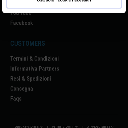
Instagram
You Tube
Facebook
CUSTOMERS
Termini & Condizioni
Informativa Partners
Resi & Spedizioni
Consegna
Faqs
PRIVACY POLICY
|
COOKIE POLICY
|
ACCESSIBILITA'