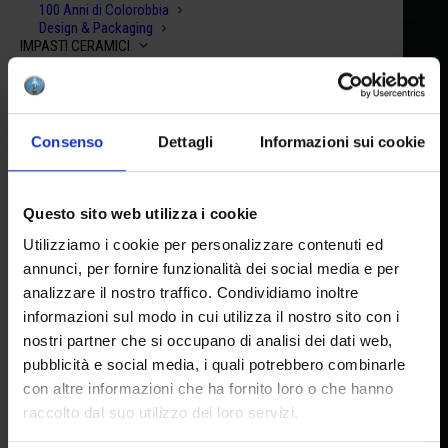
100 Anni di Colorobbia
Design & Packaging
IMPASTI CERAMICI
Accetto la privacy policy
Argille Rosse
Terraglie Bianche
Impasti Autoindurenti
Facebook
|
You Tube
|
Instagram
Argille & Smalti Raku
SHOP
Consenso
Dettagli
Informazioni sui cookie
Crea la tua box
Scegli il tuo kit
RISORSE
DOWNLOAD
HEADQUARTER
Questo sito web utilizza i cookie
Schede di sicurezza (SDS)
Media-kit
Utilizziamo i cookie per personalizzare contenuti ed
TUTORIAL & ISPIRAZIONI
Via Pietramarina, 53 50053
annunci, per fornire funzionalità dei social media e per
Lesson Plan
analizzare il nostro traffico. Condividiamo inoltre
Recipe
Sovigliana FI
Video
informazioni sul modo in cui utilizza il nostro sito con i
C-DISTRIBUTOR
nostri partner che si occupano di analisi dei dati web,
Area Privata
HEAD OFFICE AND FACTORY
pubblicità e social media, i quali potrebbero combinarle
CONTATTI
con altre informazioni che ha fornito loro o che hanno
Via del Lavoro, 65 I 50056
raccolto dal suo utilizzo dei loro servizi.
Montelupo F.no FI