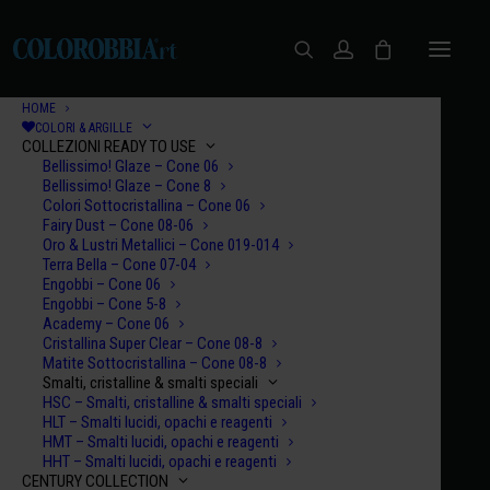
HOME
COLORI & ARGILLE
COLLEZIONI READY TO USE
Bellissimo! Glaze – Cone 06
Bellissimo! Glaze – Cone 8
Colori Sottocristallina – Cone 06
Fairy Dust – Cone 08-06
Oro & Lustri Metallici – Cone 019-014
Terra Bella – Cone 07-04
Engobbi – Cone 06
Engobbi – Cone 5-8
Let's Talk
Academy – Cone 06
Cristallina Super Clear – Cone 08-8
Matite Sottocristallina – Cone 08-8
Smalti, cristalline & smalti speciali
HSC – Smalti, cristalline & smalti speciali
HLT – Smalti lucidi, opachi e reagenti
HMT – Smalti lucidi, opachi e reagenti
HHT – Smalti lucidi, opachi e reagenti
CENTURY COLLECTION