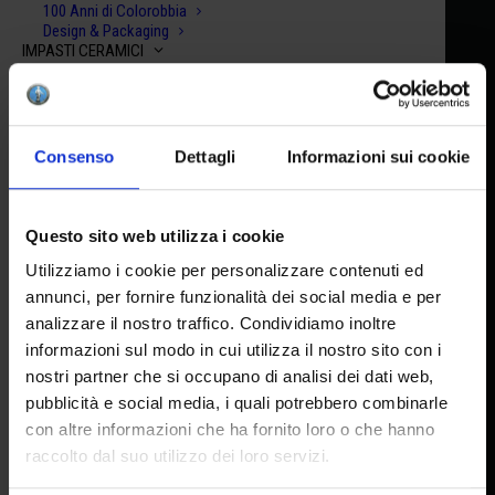
100 Anni di Colorobbia
Design & Packaging
IMPASTI CERAMICI
Accetto la privacy policy
Argille Rosse
Terraglie Bianche
Impasti Autoindurenti
Facebook
|
You Tube
|
Instagram
Argille & Smalti Raku
SHOP
Consenso
Dettagli
Informazioni sui cookie
Crea la tua box
Scegli il tuo kit
RISORSE
DOWNLOAD
HEADQUARTER
Questo sito web utilizza i cookie
Schede di sicurezza (SDS)
Media-kit
Utilizziamo i cookie per personalizzare contenuti ed
TUTORIAL & ISPIRAZIONI
Via Pietramarina, 53 50053
annunci, per fornire funzionalità dei social media e per
Lesson Plan
analizzare il nostro traffico. Condividiamo inoltre
Recipe
Sovigliana FI
Video
informazioni sul modo in cui utilizza il nostro sito con i
C-DISTRIBUTOR
nostri partner che si occupano di analisi dei dati web,
Area Privata
HEAD OFFICE AND FACTORY
pubblicità e social media, i quali potrebbero combinarle
CONTATTI
con altre informazioni che ha fornito loro o che hanno
Via del Lavoro, 65 I 50056
raccolto dal suo utilizzo dei loro servizi.
Montelupo F.no FI