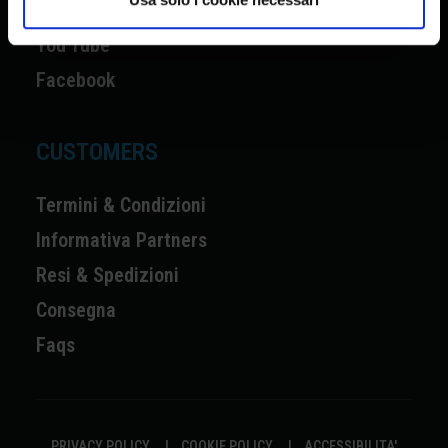
Instagram
You Tube
Facebook
CUSTOMERS
Termini & Condizioni
Informativa Partners
Resi & Spedizioni
Consegna
Faqs
PRIVACY POLICY
|
COOKIE POLICY
|
ACCESSIBILITA'