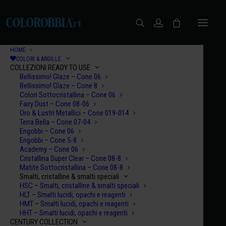
HOME
COLORI & ARGILLE
COLLEZIONI READY TO USE
Bellissimo! Glaze – Cone 06
Bellissimo! Glaze – Cone 8
Colori Sottocristallina – Cone 06
Fairy Dust – Cone 08-06
Oro & Lustri Metallici – Cone 019-014
Terra Bella – Cone 07-04
Engobbi – Cone 06
Engobbi – Cone 5-8
Let's Talk
Academy – Cone 06
Cristallina Super Clear – Cone 08-8
Matite Sottocristallina – Cone 08-8
Smalti, cristalline & smalti speciali
HSC – Smalti, cristalline & smalti speciali
HLT – Smalti lucidi, opachi e reagenti
HMT – Smalti lucidi, opachi e reagenti
HHT – Smalti lucidi, opachi e reagenti
CENTURY COLLECTION