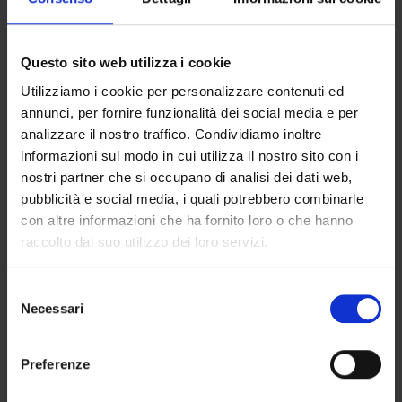
Questo sito web utilizza i cookie
Utilizziamo i cookie per personalizzare contenuti ed
annunci, per fornire funzionalità dei social media e per
analizzare il nostro traffico. Condividiamo inoltre
informazioni sul modo in cui utilizza il nostro sito con i
nostri partner che si occupano di analisi dei dati web,
pubblicità e social media, i quali potrebbero combinarle
HCE 006
HCE 007
con altre informazioni che ha fornito loro o che hanno
€
10.00
€
10.00
raccolto dal suo utilizzo dei loro servizi.
Selezione
Necessari
del
consenso
Preferenze