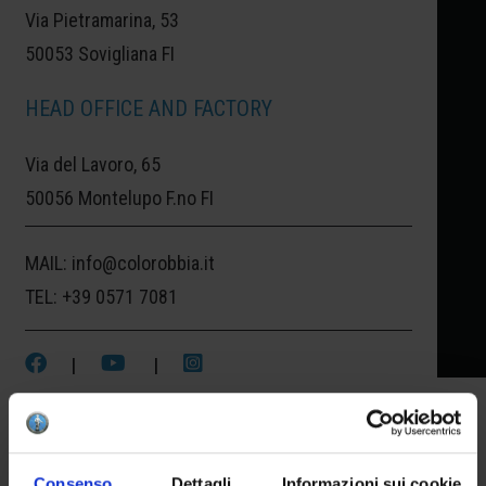
Via Pietramarina, 53
50053 Sovigliana FI
HCE 002
HCE 003
€
10.00
€
10.00
HEAD OFFICE AND FACTORY
Via del Lavoro, 65
50056 Montelupo F.no FI
MAIL:
info@colorobbia.it
TEL:
+39 0571 7081
|
|
HCE 004
HCE 005
€
10.00
€
10.00
Consenso
Dettagli
Informazioni sui cookie