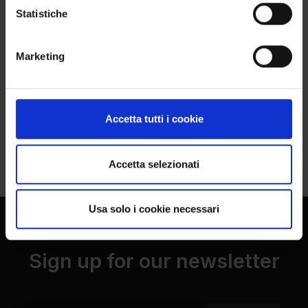
Statistiche
Marketing
HCE 008
HCE 009
€
10.00
€
10.00
Accetta tutti i cookie
1
2
3
…
11
Accetta selezionati
Usa solo i cookie necessari
Sign up for our newsletter