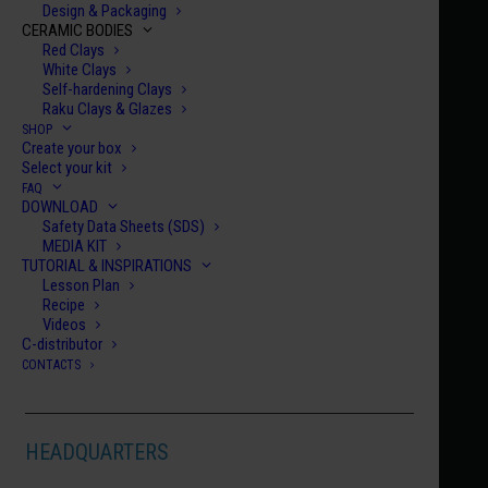
Design & Packaging
CERAMIC BODIES
Red Clays
White Clays
Self-hardening Clays
Raku Clays & Glazes
SHOP
Create your box
Select your kit
FAQ
DOWNLOAD
COLORFUL TRIP
HCE 001
Safety Data Sheets (SDS)
€
100.00
€
10.00
MEDIA KIT
TUTORIAL & INSPIRATIONS
Lesson Plan
Recipe
Videos
C-distributor
CONTACTS
HEADQUARTERS