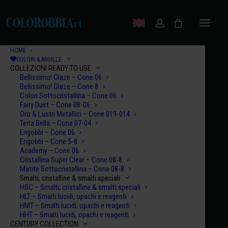
HOME
COLORI & ARGILLE
COLLEZIONI READY TO USE
Bellissimo! Glaze – Cone 06
Bellissimo! Glaze – Cone 8
Colori Sottocristallina – Cone 06
Fairy Dust – Cone 08-06
Oro & Lustri Metallici – Cone 019-014
Terra Bella – Cone 07-04
Engobbi – Cone 06
Engobbi – Cone 5-8
Academy – Cone 06
Cristallina Super Clear – Cone 08-8
Matite Sottocristallina – Cone 08-8
Smalti, cristalline & smalti speciali
HSC – Smalti, cristalline & smalti speciali
HLT – Smalti lucidi, opachi e reagenti
HMT – Smalti lucidi, opachi e reagenti
HHT – Smalti lucidi, opachi e reagenti
CENTURY COLLECTION