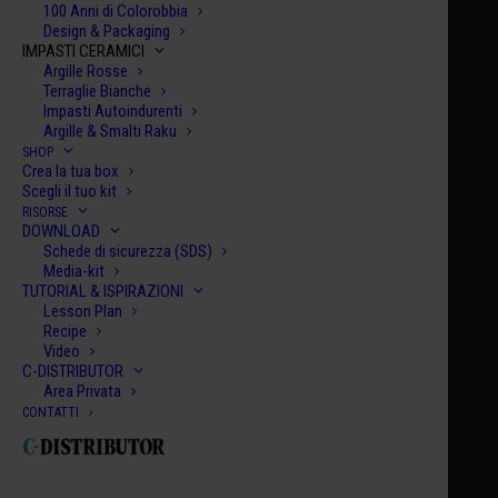
100 Anni di Colorobbia
Design & Packaging
IMPASTI CERAMICI
Argille Rosse
Terraglie Bianche
Impasti Autoindurenti
Argille & Smalti Raku
SHOP
Crea la tua box
Scegli il tuo kit
RISORSE
DOWNLOAD
Schede di sicurezza (SDS)
Media-kit
TUTORIAL & ISPIRAZIONI
Lesson Plan
Recipe
Video
C-DISTRIBUTOR
Area Privata
CONTATTI